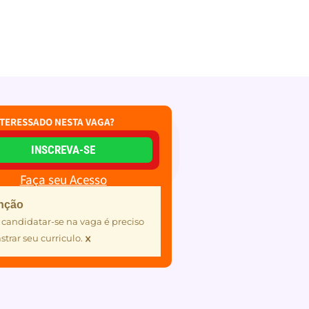
NTERESSADO NESTA VAGA?
INSCREVA-SE
Faça seu Acesso
nção
 candidatar-se na vaga é preciso
×
strar seu curriculo.