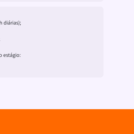
 diárias);
;
o estágio: