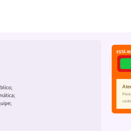
Macapá-AP
Estágio Remunerado
ESTÁ I
blico;
Ate
Para
mática;
cada
uipe;